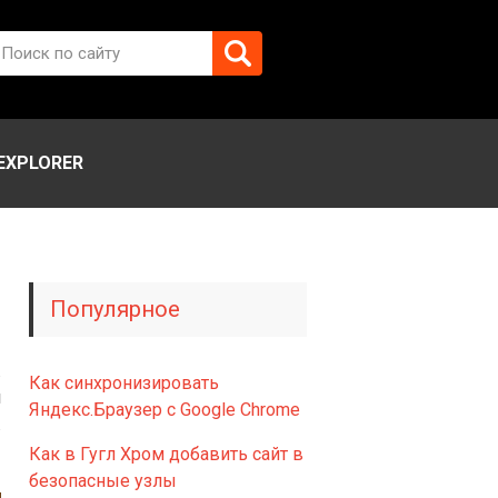
EXPLORER
Популярное
.
Как синхронизировать
й
Яндекс.Браузер с Google Chrome
.
Как в Гугл Хром добавить сайт в
безопасные узлы