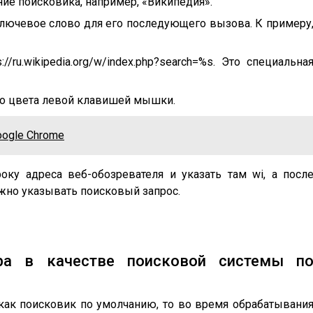
ние поисковика, например, «Википедия».
лючевое слово для его последующего вызова. К примеру
//ru.wikipedia.org/w/index.php?search=%s. Это специальна
го цвета левой клавишей мышки.
oogle Chrome
ку адреса веб-обозревателя и указать там wi, а посл
ожно указывать поисковый запрос.
ера в качестве поисковой системы п
 как поисковик по умолчанию, то во время обрабатывани