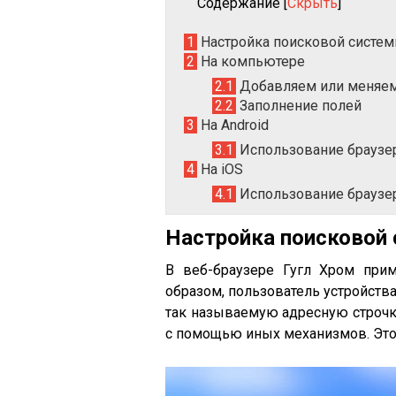
Содержание
[
Скрыть
]
1
Настройка поисковой систе
2
На компьютере
2.1
Добавляем или меняем
2.2
Заполнение полей
3
На Android
3.1
Использование браузер
4
На iOS
4.1
Использование браузер
Настройка поисковой
В веб-браузере Гугл Хром прим
образом, пользователь устройств
так называемую адресную строчку
с помощью иных механизмов. Это 