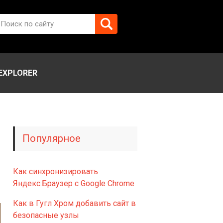
EXPLORER
Популярное
Как синхронизировать
3
Яндекс.Браузер с Google Chrome
Как в Гугл Хром добавить сайт в
безопасные узлы