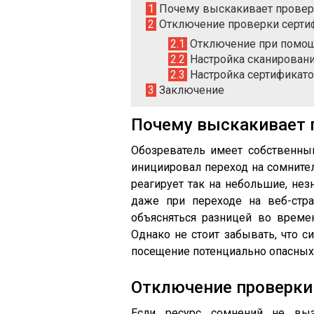
1
Почему выскакивает проверк
2
Отключение проверки серти
2.1
Отключение при помощ
2.2
Настройка сканирован
2.3
Настройка сертификат
3
Заключение
Почему выскакивает 
Обозреватель имеет собственный
инициировал переход на сомнител
реагирует так на небольшие, не
даже при переходе на веб-стра
объясняться разницей во времен
Однако не стоит забывать, что 
посещение потенциально опасных
Отключение проверки
Если ресурс сомнений не выз