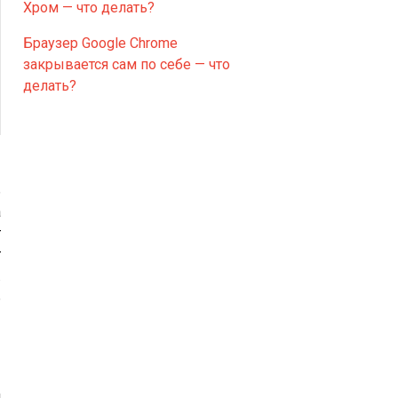
Хром — что делать?
Браузер Google Chrome
закрывается сам по себе — что
делать?
ь
а
т
т
.
ь
и