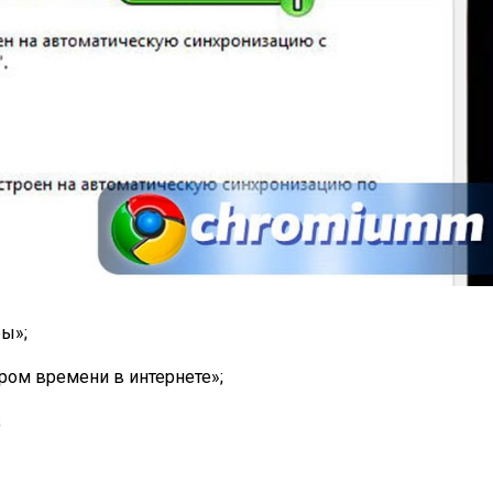
ы»;
ром времени в интернете»;
;