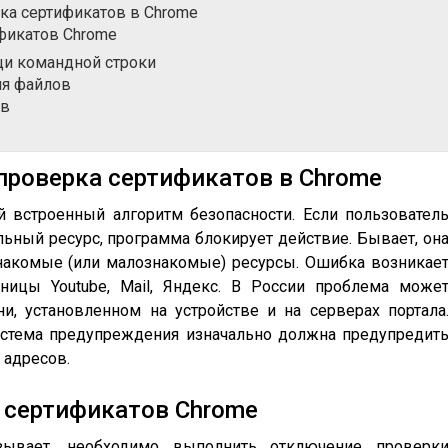
а сертификатов в Chrome
фикатов Chrome
и командной строки
ия файлов
ов
проверка сертификатов в Chrome
 встроенный алгоритм безопасности. Если пользовател
ьный ресурс, программа блокирует действие. Бывает, он
знакомые (или малознакомые) ресурсы. Ошибка возникае
ницы Youtube, Mail, Яндекс. В России проблема може
и, установленном на устройстве и на серверах портала
система предупреждения изначально должна предупредит
 адресов.
 сертификатов Chrome
ывает, необходимо выполнить отключение проверк