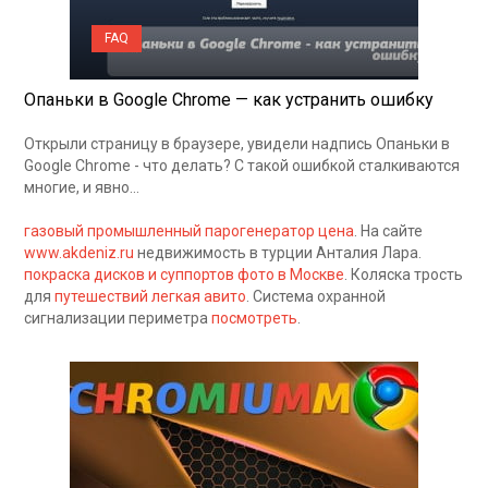
FAQ
Опаньки в Google Chrome — как устранить ошибку
Открыли страницу в браузере, увидели надпись Опаньки в
Google Chrome - что делать? С такой ошибкой сталкиваются
многие, и явно…
газовый промышленный парогенератор цена
. На сайте
www.akdeniz.ru
недвижимость в турции Анталия Лара.
покраска дисков и суппортов фото в Москве
. Коляска трость
для
путешествий легкая авито
. Система охранной
сигнализации периметра
посмотреть
.