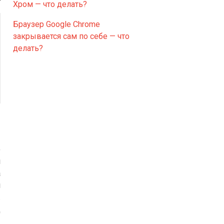
Хром — что делать?
Браузер Google Chrome
закрывается сам по себе — что
делать?
и
о
й
а
м
.
ц