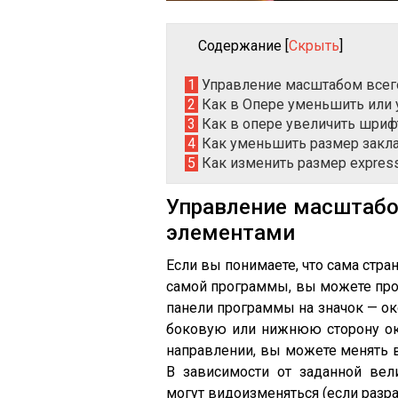
Содержание
[
Скрыть
]
1
Управление масштабом всег
2
Как в Опере уменьшить или 
3
Как в опере увеличить шрифт
4
Как уменьшить размер закл
5
Как изменить размер expres
Управление масштабо
элементами
Если вы понимаете, что сама стра
самой программы, вы можете прос
панели программы на значок — ок
боковую или нижнюю сторону окн
направлении, вы можете менять 
В зависимости от заданной вел
могут видоизменяться (если разр