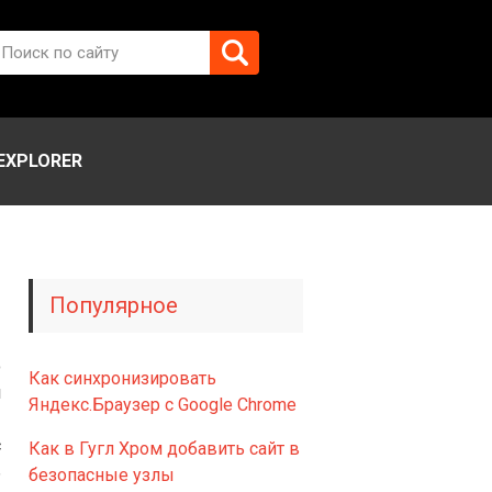
EXPLORER
Популярное
о
Как синхронизировать
и
Яндекс.Браузер с Google Chrome
ы
с
Как в Гугл Хром добавить сайт в
ь
безопасные узлы