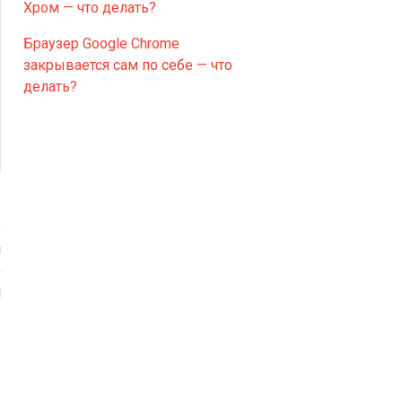
Хром — что делать?
Браузер Google Chrome
закрывается сам по себе — что
делать?
ь
и
е
й