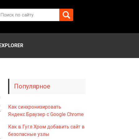
EXPLORER
Популярное
м
а
Как синхронизировать
т
Яндекс.Браузер с Google Chrome
е
Как в Гугл Хром добавить сайт в
безопасные узлы