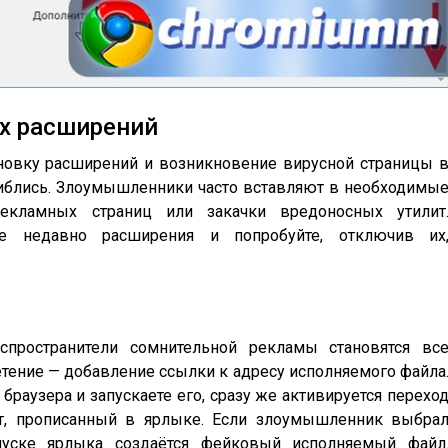
х расширений
новку расширений и возникновение вирусной страницы 
шиблись. Злоумышленники часто вставляют в необходимы
екламных страниц или закачки вредоносных утилит
е недавно расширения и попробуйте, отключив их
спространители сомнительной рекламы становятся вс
тение — добавление ссылки к адресу исполняемого файла
браузера и запускаете его, сразу же активируется перехо
т, прописанный в ярлыке. Если злоумышленник выбра
пуске ярлыка создаётся фейковый исполняемый файл