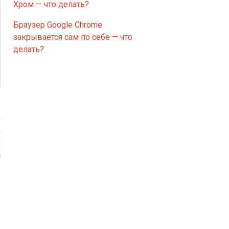
Хром — что делать?
Браузер Google Chrome
закрывается сам по себе — что
делать?
о
о
В
я
e
.