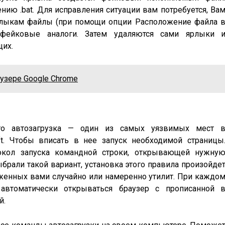
ию .bat. Для исправления ситуации вам потребуется, Ва
рлыкам файлы (при помощи опции Расположение файла 
 фейковые аналоги. Затем удаляются сами ярлыки 
щих.
узере Google Chrome
s
что автозагрузка — один из самых уязвимых мест 
ft. Чтобы вписать в нее запуск необходимой страницы
токол запуска командной строки, открывающей нужну
рали такой вариант, установка этого правила произойде
женных вами случайно или намеренно утилит. При каждо
автоматически открываться браузер с прописанной 
й.