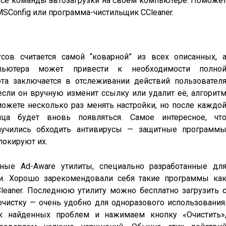
 все команды автозагрузки на своем компьютере. Поможе
MSConfig или программа-чистильщик CCleaner.
усов считается самой “коварной” из всех описанных, 
ьютера может привести к необходимости полно
ота заключается в отслеживании действий пользовател
если он вручную изменит ссылку или удалит её, алгорит
можете несколько раз менять настройки, но после каждо
ица будет вновь появляться. Самое интересное, чт
научились обходить антивирусы — защитные программ
локируют их.
ные Ad-Aware утилиты, специально разработанные дл
. Хорошо зарекомендовали себя такие программы ка
Cleaner. Последнюю утилиту можно бесплатно загрузить 
очистку — очень удобно для одноразового использования
к найденных проблем и нажимаем кнопку «Очистить»