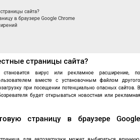
 страницы сайта?
аницу в браузере Google Chrome
ширений
естные страницы сайта?
 становится вирус или рекламное расширение, п
ользователем вместе с установочным файлом другог
загрузку при посещении потенциально опасных сайтов. 
обозревателя будет открываться новостная или рекламна
товую страницу в браузере Googl
траница для автозагрузки может выбираться вручную