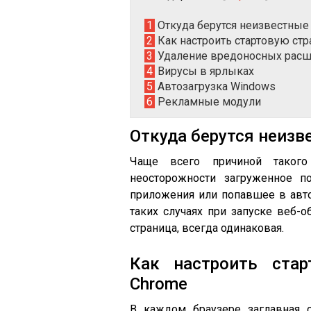
1
Откуда берутся неизвестные
2
Как настроить стартовую стр
3
Удаление вредоносных рас
4
Вирусы в ярлыках
5
Автозагрузка Windows
6
Рекламные модули
Откуда берутся неизв
Чаще всего причиной такого
неосторожности загруженное п
приложения или попавшее в авто
таких случаях при запуске веб-
страница, всегда одинаковая.
Как настроить стар
Chrome
В каждом браузере заглавная с