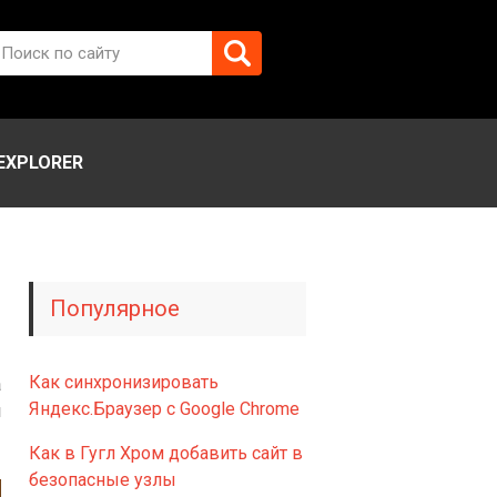
EXPLORER
Популярное
Как синхронизировать
а
Яндекс.Браузер с Google Chrome
м
Как в Гугл Хром добавить сайт в
безопасные узлы