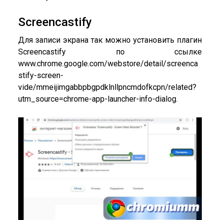
Screencastify
Для записи экрана так можно установить плагин
Screencastify по ссылке
www.chrome.google.com/webstore/detail/screenca
stify-screen-
vide/mmeijimgabbpbgpdklnllpncmdofkcpn/related?
utm_source=chrome-app-launcher-info-dialog.