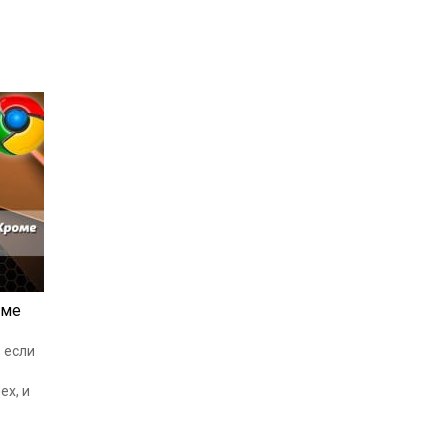
оме
 если
ex, и