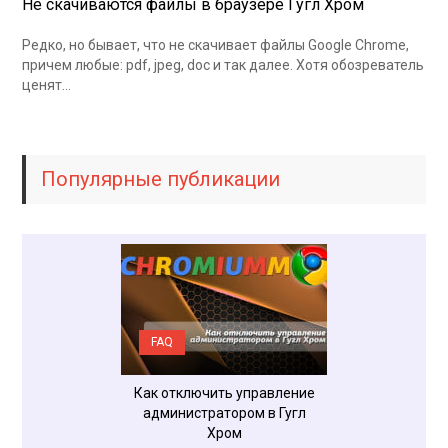
Не скачиваются файлы в браузере Гугл Хром
Редко, но бывает, что не скачивает файлы Google Chrome,
причем любые: pdf, jpeg, doc и так далее. Хотя обозреватель
ценят…
Популярные публикации
FAQ
FAQ
роить шрифт в
Как отключить управление
Почему не запус
 Google Chrome
администратором в Гугл
Хром на ком
Хром
Window