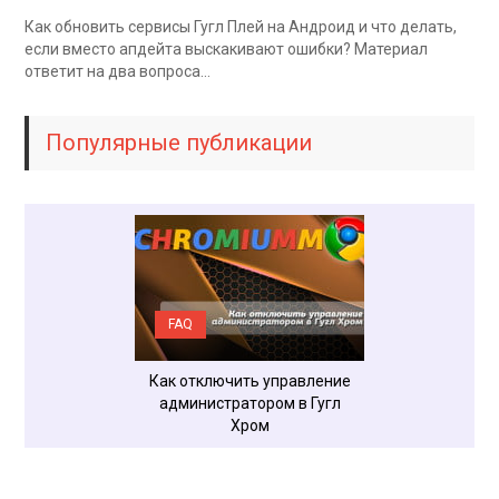
Как обновить сервисы Гугл Плей на Андроид и что делать,
если вместо апдейта выскакивают ошибки? Материал
ответит на два вопроса…
Популярные публикации
FAQ
FAQ
роить шрифт в
Как отключить управление
Почему не запус
 Google Chrome
администратором в Гугл
Хром на ком
Хром
Window